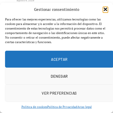
agosto 8, 2026
Gestionar consentimiento
Para ofrecer las mejores experiencias, utilizamos tecnologías como las
cookies para almacenar y/o acceder a la información del dispositivo. El
consentimiento de estas tecnologías nos permitirá procesar datos como el
comportamiento de navegación o las identificaciones únicas en este sitio.
No consentir o retirar el consentimiento, puede afectar negativamente a
ciertas características y funciones.
ACEPTAR
Las notas de Leire Díez apuntan a Óscar López y
DENEGAR
De la Rocha en maniobras sobre Prisa y
Telefónica
VER PREFERENCIAS
agosto 8, 2026
Política de cookies
Política de Privacidad
Aviso legal