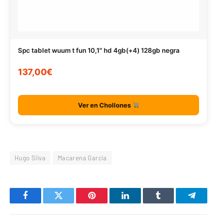
Spc tablet wuum t fun 10,1″ hd 4gb(+4) 128gb negra
137,00€
Ver en Chollones
Hugo Silva
Macarena García
Facebook
Twitter
Pinterest
LinkedIn
Tumblr
Telegr