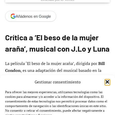
Añádenos en Google
Crítica a ‘El beso de la mujer
araña’, musical con J.Lo y Luna
La película ‘El beso de la mujer araña’, dirigida por
Bill
Condon
, es una adaptación del musical basado en la
novela de
Manuel Puig
. Estrenada en
2026
, la cinta
Gestionar consentimiento
ubica la acción en
Argentina
durante
1983
, al final de la
dictadura militar. La trama sigue la relación entre dos
Para ofrecer las mejores experiencias, utilizamos tecnologías como las
cookies para almacenar y/o acceder a la información del dispositivo. El
presos: el peluquero
Luis Molina
, interpretado por
consentimiento de estas tecnologías nos permitirá procesar datos como el
Diego Luna
, y el activista
Valentín Arregui
,
comportamiento de navegación o las identificaciones únicas en este sitio.
No consentir o retirar el consentimiento, puede afectar negativamente a
interpretado por
Tonatiuh Elizarraraz
.