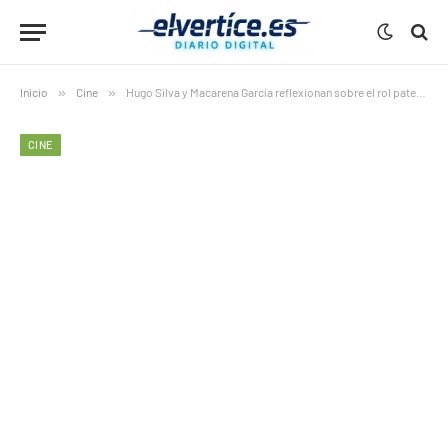
Inicio
»
Cine
»
Hugo Silva y Macarena García reflexionan sobre el rol paterno
CINE