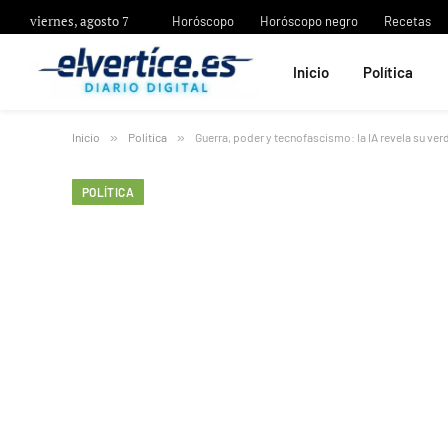
viernes, agosto 7
Horóscopo
Horóscopo negro
Recetas
Inicio
Política
Inicio
»
Política
»
Guerra, poder y tecnofascismo: la IA revela su ve
POLÍTICA