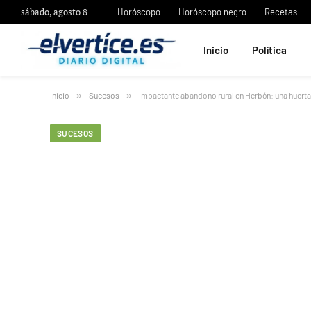
sábado, agosto 8
Horóscopo
Horóscopo negro
Recetas
Inicio
Política
Inicio
»
Sucesos
»
Impactante abandono rural en Herbón: una huerta 
SUCESOS