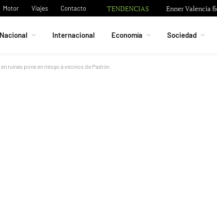
TENDENCIAS
Fallece Jorge Mes
Motor
Viajes
Contacto
Nacional
Internacional
Economía
Sociedad
en ruinas pone en riesgo a vecinos de Padrón