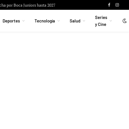
si, padre de Lionel Messi, a los 68 años
Facebook
Instag
Series
Deportes
Tecnología
Salud
y Cine