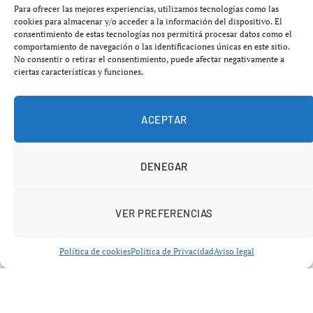
más allá de un simple incendio. Mientras decenas de
Para ofrecer las mejores experiencias, utilizamos tecnologías como las
vecinos siguen sufriendo las consecuencias del siniestro,
cookies para almacenar y/o acceder a la información del dispositivo. El
consentimiento de estas tecnologías nos permitirá procesar datos como el
las críticas por la falta de medios y personal en los
comportamiento de navegación o las identificaciones únicas en este sitio.
servicios de emergencia ganan fuerza y alimentan un
No consentir o retirar el consentimiento, puede afectar negativamente a
ciertas características y funciones.
debate que afecta directamente a la seguridad de los
ciudadanos.
ACEPTAR
DENEGAR
VER PREFERENCIAS
Política de cookies
Política de Privacidad
Aviso legal