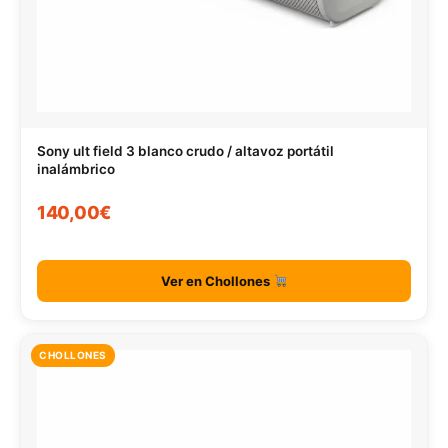
Sony ult field 3 blanco crudo / altavoz portátil
inalámbrico
140,00€
Ver en Chollones
CHOLLONES