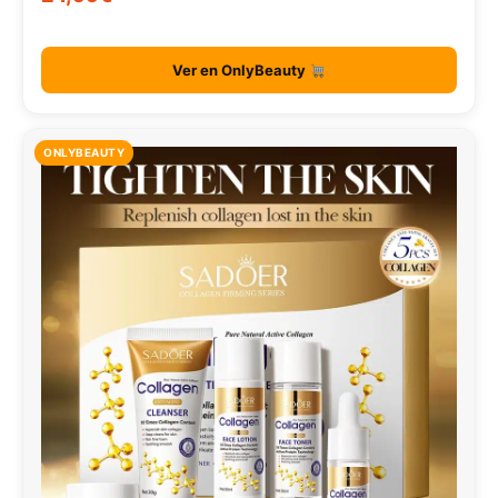
Ver en OnlyBeauty
ONLYBEAUTY