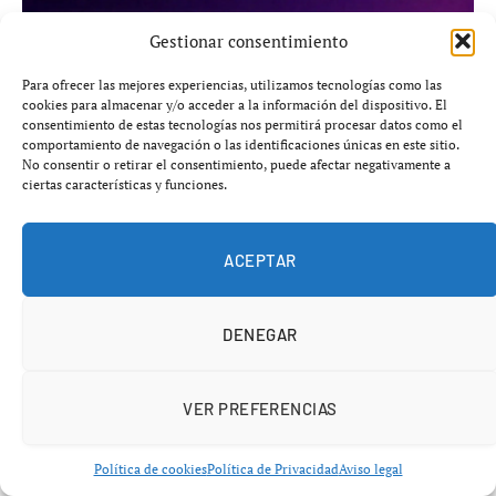
Gestionar consentimiento
Para ofrecer las mejores experiencias, utilizamos tecnologías como las
cookies para almacenar y/o acceder a la información del dispositivo. El
consentimiento de estas tecnologías nos permitirá procesar datos como el
comportamiento de navegación o las identificaciones únicas en este sitio.
No consentir o retirar el consentimiento, puede afectar negativamente a
ciertas características y funciones.
ACEPTAR
El marketing digital ya no es un lujo: es
infraestructura
DENEGAR
Durante años, la inversión en marketing digital fue
VER PREFERENCIAS
percibida como un gasto accesorio, reservado a grandes
corporaciones con presupuestos holgados. Ese paradigma
Política de cookies
Política de Privacidad
Aviso legal
ha quedado obsoleto. Cuatro de cada diez pequeños