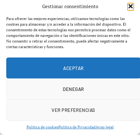
Gestionar consentimiento
orientada a reforzar su rentabilidad en un entorno de
mayores costes operativos.
Para ofrecer las mejores experiencias, utilizamos tecnologías como las
cookies para almacenar y/o acceder a la información del dispositivo. El
consentimiento de estas tecnologías nos permitirá procesar datos como el
Según informó la compañía, el precio mensual del plan
comportamiento de navegación o las identificaciones únicas en este sitio.
Premium para los suscriptores existentes en Estados
No consentir o retirar el consentimiento, puede afectar negativamente a
ciertas características y funciones.
Unidos, Estonia y Letonia aumentará en un dólar,
situándose en 12,99 dólares al mes. El ajuste se aplicará
a partir de febrero, coincidiendo con el siguiente ciclo de
ACEPTAR
facturación de los usuarios, que recibirán una
notificación previa por correo electrónico.
DENEGAR
VER PREFERENCIAS
Política de cookies
Política de Privacidad
Aviso legal