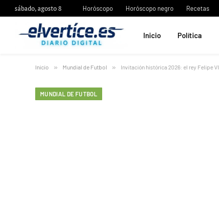
sábado, agosto 8
Horóscopo
Horóscopo negro
Recetas
Inicio
Política
Inicio
»
Mundial de Futbol
»
Invitación histórica 2026: el rey Felipe 
MUNDIAL DE FUTBOL