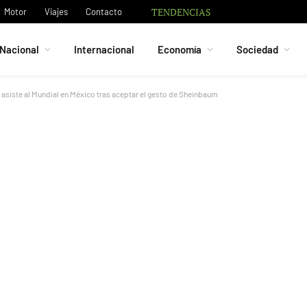
TENDENCIAS
Fallece Jorge Mes
Motor
Viajes
Contacto
Nacional
Internacional
Economía
Sociedad
VI asiste al Mundial en México tras aceptar el gesto de Sheinbaum