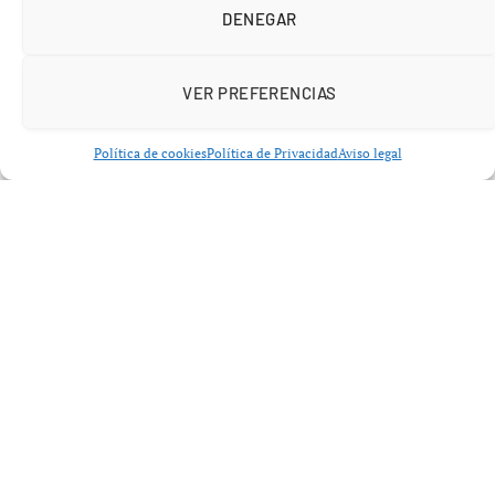
DENEGAR
VER PREFERENCIAS
Política de cookies
Política de Privacidad
Aviso legal
El curioso “impulso” de los pantalones
de Stanton
Durante la entrevista, el presentador
Jimmy Fallon
recordó uno de los momentos más comentados de la
temporada: el partido del 15 de mayo frente a los Mets,
cuando Chisholm decidió usar los pantalones de su