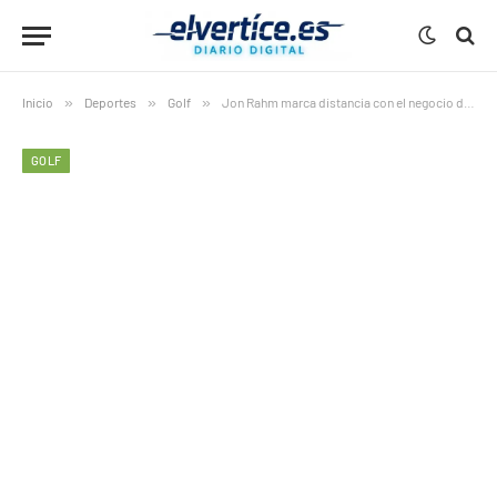
Inicio
»
Deportes
»
Golf
»
Jon Rahm marca distancia con el negocio del LIV: “Mi trabajo es jugar al golf”
GOLF