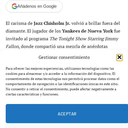
Añádenos en Google
El carisma de
Jazz Chisholm Jr.
volvió a brillar fuera del
diamante. El jugador de los
Yankees de Nueva York
fue
invitado al programa
The Tonight Show Starring Jimmy
Fallon
, donde compartió una mezcla de anécdotas
personales, humor y momentos decisivos de su carrera,
Gestionar consentimiento
incluyendo una historia que involucra nada menos que a
Michael Jordan
.
Para ofrecer las mejores experiencias, utilizamos tecnologías como las
cookies para almacenar y/o acceder a la información del dispositivo. El
consentimiento de estas tecnologías nos permitirá procesar datos como el
En una aparición marcada por su estilo desenfadado, el
comportamiento de navegación o las identificaciones únicas en este sitio.
No consentir o retirar el consentimiento, puede afectar negativamente a
pelotero bahameño habló de su vida dentro y fuera del
ciertas características y funciones.
béisbol durante el día libre de su equipo, justo antes del
inicio de una serie clave frente a los Guardianes de
ACEPTAR
Cleveland.