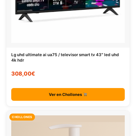
Lg uhd ultimate ai ua75 / televisor smart tv 43″ led uhd
4k hdr
308,00€
Ver en Chollones
CHOLLONES