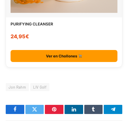
PURIFYING CLEANSER
24,95€
Ver en Chollones
Jon Rahm
LIV Golf
Facebook
Twitter
Pinterest
LinkedIn
Tumblr
Telegr