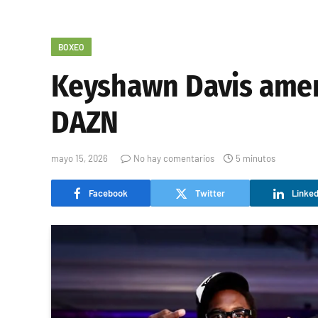
BOXEO
Keyshawn Davis amen
DAZN
mayo 15, 2026
No hay comentarios
5 minutos
Facebook
Twitter
Linked