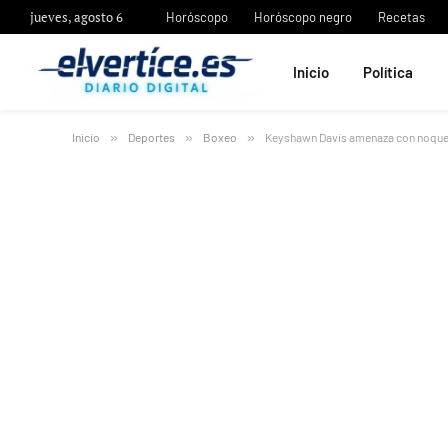
jueves, agosto 6
Horóscopo
Horóscopo negro
Recetas
Inicio
Política
Inicio
»
Deportes
»
Boxeo
»
Keyshawn Davis amenaza con noquea