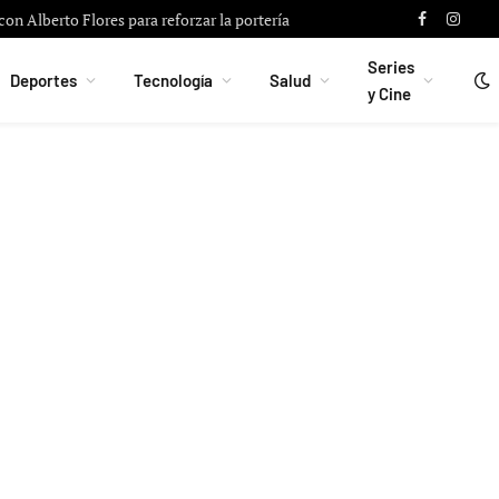
on Alberto Flores para reforzar la portería
Facebook
Instag
Series
Deportes
Tecnología
Salud
y Cine