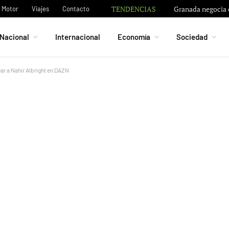
TENDENCIAS
Granada negocia c
Motor
Viajes
Contacto
Nacional
Internacional
Economía
Sociedad
r a Nahir Albright en DAZN