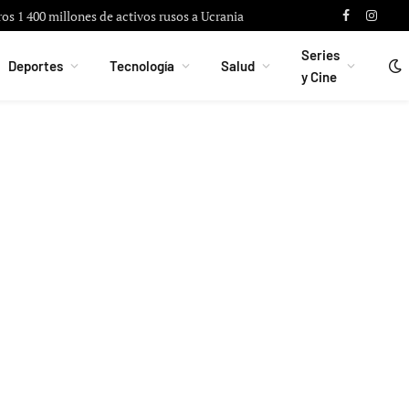
ros 1 400 millones de activos rusos a Ucrania
Facebook
Instag
Series
Deportes
Tecnología
Salud
y Cine