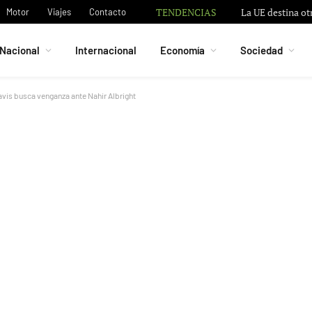
TENDENCIAS
La UE destina ot
Motor
Viajes
Contacto
Nacional
Internacional
Economía
Sociedad
vis busca venganza ante Nahir Albright