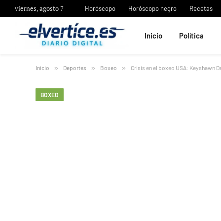
viernes, agosto 7
Horóscopo
Horóscopo negro
Recetas
Inicio
Política
Inicio
»
Deportes
»
Boxeo
»
Crisis en el boxeo USA: Keyshawn Da
BOXEO