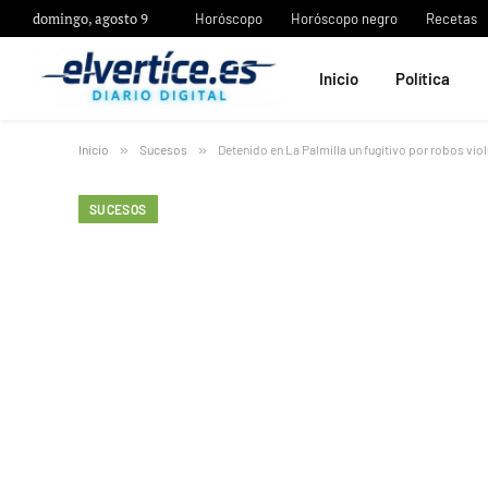
domingo, agosto 9
Horóscopo
Horóscopo negro
Recetas
Inicio
Política
Inicio
»
Sucesos
»
Detenido en La Palmilla un fugitivo por robos vio
SUCESOS