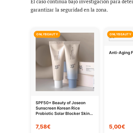
El caso continúa bajo investigación para dete
garantizar la seguridad en la zona.
ONLYBEAUTY
ONLYBEAUTY
Anti-Aging 
SPF50+ Beauty of Joseon
Sunscreen Korean Rice
Probiotic Solar Blocker Skin
Cream Anti UV Sun Block
Facial Mild Moisturizer 50ml
7,58€
5,00€