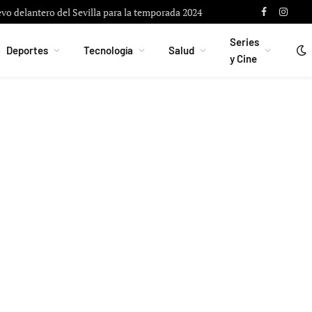
vo delantero del Sevilla para la temporada 2024
Facebook
Instag
Series
Deportes
Tecnología
Salud
y Cine