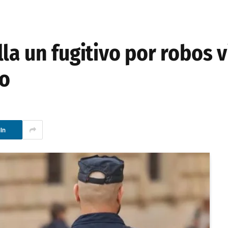
la un fugitivo por robos v
io
In