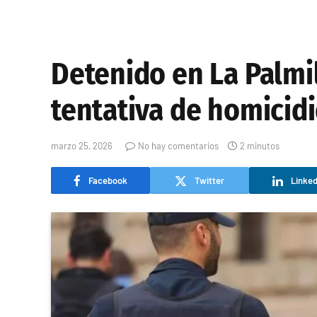
Detenido en La Palmil
tentativa de homicid
marzo 25, 2026
No hay comentarios
2 minutos
Facebook
Twitter
Linked