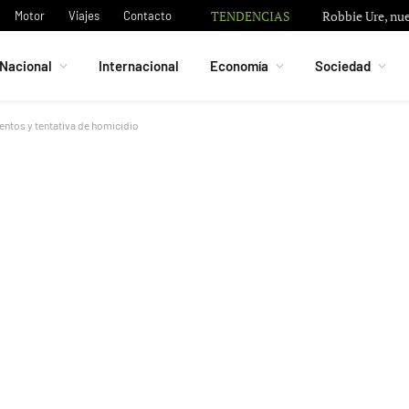
TENDENCIAS
Robbie Ure, nue
Motor
Viajes
Contacto
Nacional
Internacional
Economía
Sociedad
lentos y tentativa de homicidio