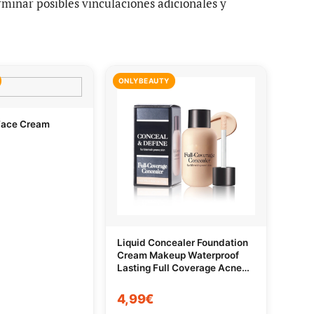
rminar posibles vinculaciones adicionales y
ONLYBEAUTY
Face Cream
Liquid Concealer Foundation
Cream Makeup Waterproof
Lasting Full Coverage Acne
Spot Scars Dark Circles Face
Base Cosmetics
4,99€