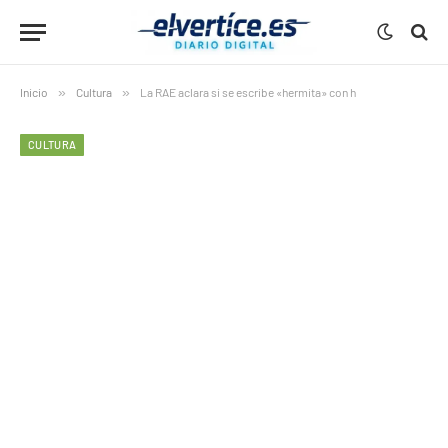
Inicio
»
Cultura
»
La RAE aclara si se escribe «hermita» con h
CULTURA