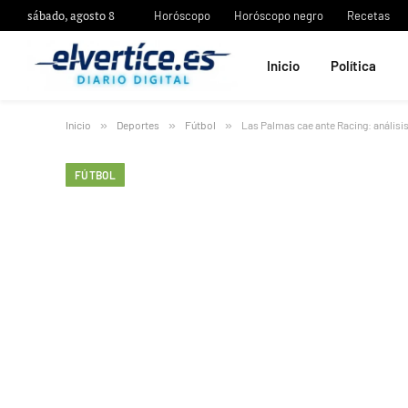
sábado, agosto 8
Horóscopo
Horóscopo negro
Recetas
Inicio
Política
Inicio
»
Deportes
»
Fútbol
»
Las Palmas cae ante Racing: análisi
FÚTBOL