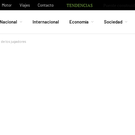
TENDENCIAS
Puente construi
Motor
Viajes
Contacto
Nacional
Internacional
Economía
Sociedad
s de los jugadores