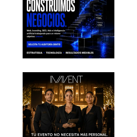
El abandono de las canchas de Marina d’Or indigna a
vecinos: «El deporte aleja a los jóvenes de la calle»
agosto 9, 2026
OROPESA DEL MAR
El PP carga contra el Gobierno por los hidroaviones:
22,8 millones adjudicados y ningún aparato
modernizado