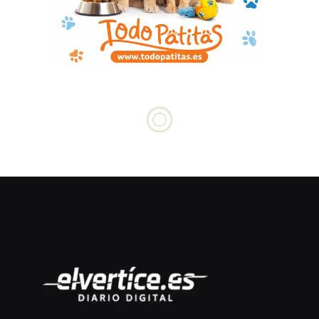
Diakhaby urge unidad tras los pitos en Mestalla
en el Trofeo Naranja
agosto 9, 2026