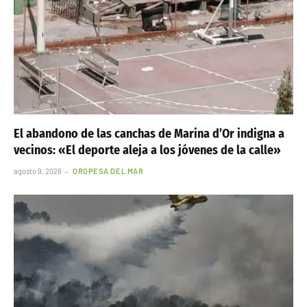
Facebook
Twitter
Pinterest
LinkedIn
Tumblr
Telegr
ARTÍCULO ANTERIOR
ARTÍCULO SIGUIENTE
Aldama Delcy España: 7
Instituto Cervantes Holanda: 7
Revelaciones Impactantes que
datos esenciales sobre la
vinculan la visita con la
subasta de la sede confiscada a
financiación ilegal del PSOE
España
OTRAS NOTICIAS