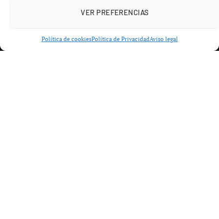
VER PREFERENCIAS
POLÍTICA
Política de cookies
Política de Privacidad
Aviso legal
Aldama Delcy España: 7
Revelaciones Impactantes que
vinculan la visita con la
financiación ilegal del PSOE
abril 29, 2026
No hay comentarios
5 minutos