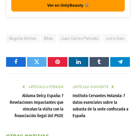
Sakura Skin Care Set de 24 piezas
28,99€
Ver en OnlyBeauty
ONLYBEAUTY