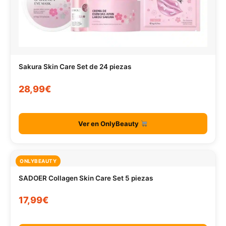
Ver en OnlyBeauty
ONLYBEAUTY