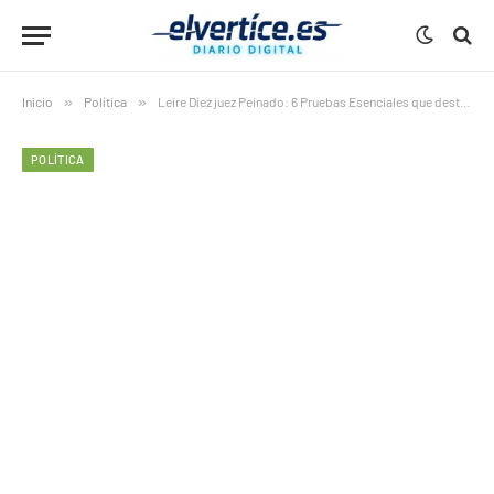
Inicio
»
Política
»
Leire Díez juez Peinado: 6 Pruebas Esenciales que destapan la coordinación con Bildu para atacarle
POLÍTICA