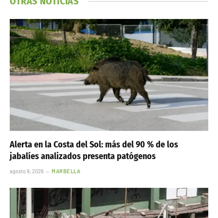
SADOER Collagen Skin Care Set 5 piezas
17,99€
Ver en OnlyBeauty
Begoña Gómez
Bildu
Juan Carlos Peinado
Leire Díez