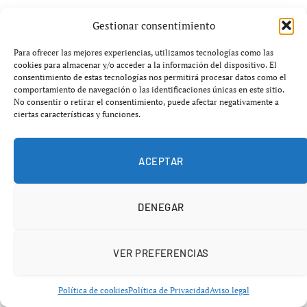
Gestionar consentimiento
El receptor estrella de los Phillies,
J.T. Realmuto
, explicó
la dificultad de enfrentarse a un lanzador que conoce tan
Para ofrecer las mejores experiencias, utilizamos tecnologías como las
bien:
cookies para almacenar y/o acceder a la información del dispositivo. El
consentimiento de estas tecnologías nos permitirá procesar datos como el
comportamiento de navegación o las identificaciones únicas en este sitio.
No consentir o retirar el consentimiento, puede afectar negativamente a
“No puedes jugar al juego de adivinar lo que
ciertas características y funciones.
hará, porque probablemente no hará lo que
piensas”.
ACEPTAR
Suárez, además, complica aún más el escenario con un
DENEGAR
repertorio de hasta
seis lanzamientos diferentes
, lo que
dificulta cualquier preparación basada en patrones.
VER PREFERENCIAS
“Trash talk” y rivalidad: Turner no se
Política de cookies
Política de Privacidad
Aviso legal
contiene