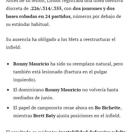
Antes de su lesión, Lindor registraba una línea ofensiva
discreta de
.226/.314/.355
, con
dos jonrones y dos
bases robadas en 24 partidos
, números por debajo de
su estándar habitual.
Su ausencia ha obligado a los Mets a reestructurar el
infield:
Ronny Mauricio
ha sido su reemplazo natural, pero
también está lesionado (fractura en el pulgar
izquierdo).
El dominicano
Ronny Mauricio
no volvería hasta
mediados de junio.
El papel de campocorto recae ahora en
Bo Bichette
,
mientras
Brett Baty
ajusta posiciones en el infield.
El resultado es evidente:
inestabilidad defensiva y falta