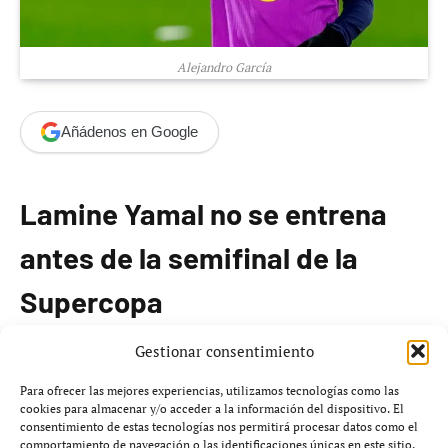
Alejandro García
Añádenos en Google
Lamine Yamal no se entrena
antes de la semifinal de la
Supercopa
Gestionar consentimiento
El jugador del FC Barcelona,
Lamine Yamal
, no se
ejercitó con el resto de sus compañeros en la previa de la
Para ofrecer las mejores experiencias, utilizamos tecnologías como las
cookies para almacenar y/o acceder a la información del dispositivo. El
semifinal de la
Supercopa de España
que enfrentará al
consentimiento de estas tecnologías nos permitirá procesar datos como el
Barcelona
y al
Athletic Club
este martes en
Yeda
. Según
comportamiento de navegación o las identificaciones únicas en este sitio.