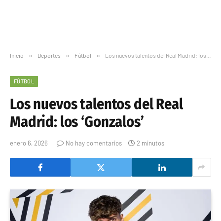
Inicio
»
Deportes
»
Fútbol
»
Los nuevos talentos del Real Madrid: los ‘Gonzalos’
FÚTBOL
Los nuevos talentos del Real
Madrid: los ‘Gonzalos’
enero 6, 2026
No hay comentarios
2 minutos