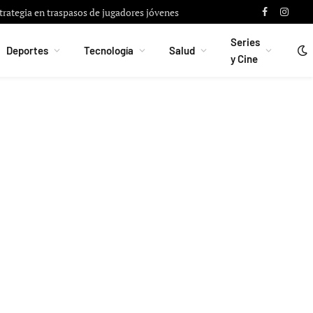
strategia en traspasos de jugadores jóvenes
Facebook
Instag
Series
Deportes
Tecnología
Salud
y Cine