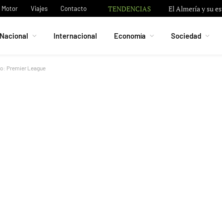
TENDENCIAS
El Almería y su e
Motor
Viajes
Contacto
Nacional
Internacional
Economía
Sociedad
cto: Premier League