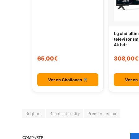
Lg uhd ultim
televisor sm
4k hdr
65,00€
308,00€
Ver en Chollones
Ver en
Brighton
Manchester City
Premier League
COMPARTE.