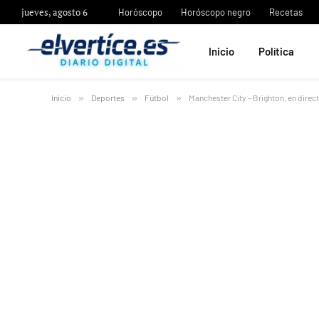
jueves, agosto 6
Horóscopo
Horóscopo negro
Recetas
Inicio
Política
Inicio
»
Deportes
»
Fútbol
»
Manchester City – Brighton, en dire