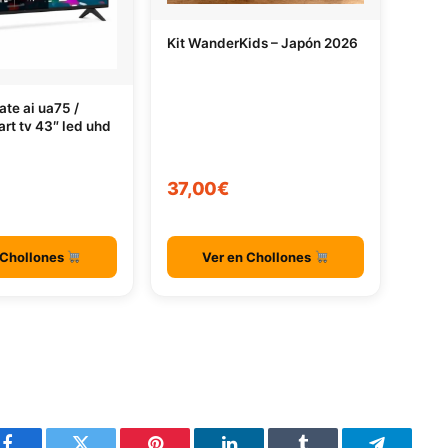
Kit WanderKids – Japón 2026
ate ai ua75 /
art tv 43″ led uhd
37,00€
 Chollones
Ver en Chollones