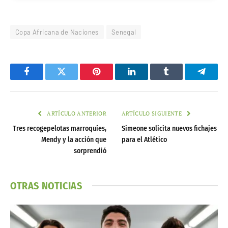
Copa Africana de Naciones
Senegal
Facebook
Twitter
Pinterest
LinkedIn
Tumblr
Telegr
ARTÍCULO ANTERIOR
ARTÍCULO SIGUIENTE
Tres recogepelotas marroquíes,
Simeone solicita nuevos fichajes
Mendy y la acción que
para el Atlético
sorprendió
OTRAS NOTICIAS