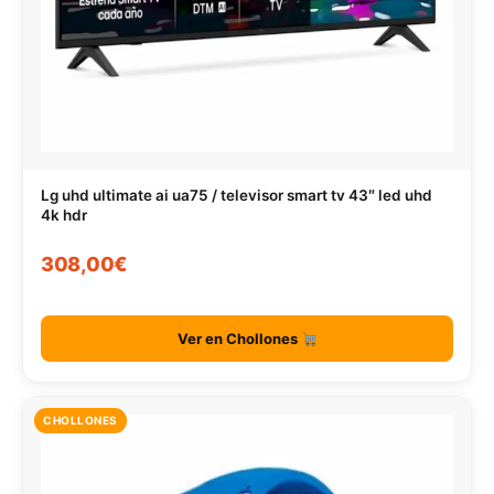
Lg uhd ultimate ai ua75 / televisor smart tv 43″ led uhd
4k hdr
308,00€
Ver en Chollones
CHOLLONES