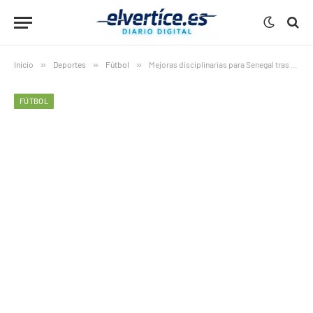
Inicio
»
Deportes
»
Fútbol
»
Mejoras disciplinarias para Senegal tras incidentes en la CAN
FÚTBOL