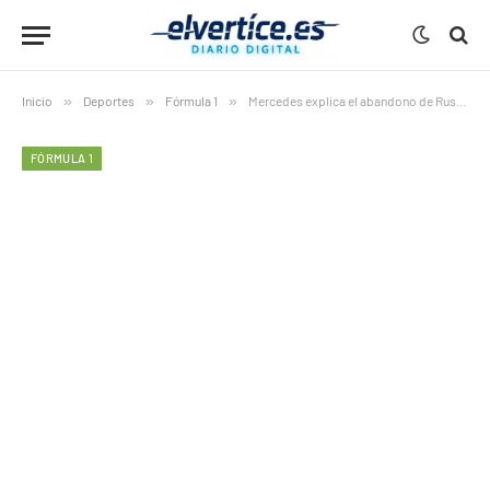
Inicio
»
Deportes
»
Fórmula 1
»
Mercedes explica el abandono de Russell en Canadá: “Fallo de batería”
FÓRMULA 1