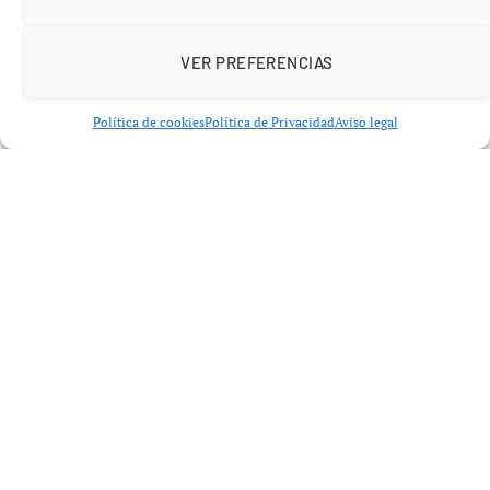
VER PREFERENCIAS
Política de cookies
Política de Privacidad
Aviso legal
La Triple Corona, el reto más exclusivo
del automovilismo
La Triple Corona exige conquistar tres de las pruebas
más icónicas del mundo del motor:
GP de Mónaco de Fórmula 1