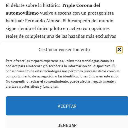
El debate sobre la histórica
Triple Corona del
automovilismo
vuelve a escena con un protagonista
habitual: Fernando Alonso. El bicampeón del mundo
sigue siendo el único piloto en activo con opciones
reales de completar una de las hazañas más exclusivas
del motorsport.
Gestionar consentimiento
La opinión llega desde dentro del paddock y no es
Para ofrecer las mejores experiencias, utilizamos tecnologías como las
menor. El ex campeón del mundo y actual embajador de
cookies para almacenar y/o acceder a la información del dispositivo. El
consentimiento de estas tecnologías nos permitirá procesar datos como el
Aston Martin, Jenson Button, ha asegurado que el
comportamiento de navegación o las identificaciones únicas en este sitio.
español es el piloto con “más posibilidades” de lograr la
No consentir o retirar el consentimiento, puede afectar negativamente a
ciertas características y funciones.
Triple Corona, un reconocimiento que solo ha
conseguido en la historia Graham Hill.
ACEPTAR
DENEGAR