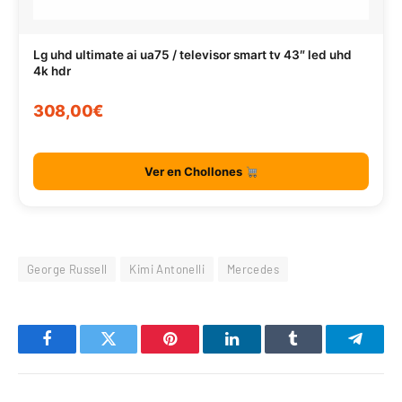
Lg uhd ultimate ai ua75 / televisor smart tv 43″ led uhd
4k hdr
308,00€
Ver en Chollones
George Russell
Kimi Antonelli
Mercedes
Facebook
Twitter
Pinterest
LinkedIn
Tumblr
Telegr