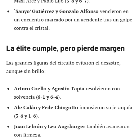
Maxi Arce y Pablo Lijó (
3-6 y 6-7
).
‘Sanyo’ Gutiérrez y Gonzalo Alfonso
vencieron en
un encuentro marcado por un accidente tras un golpe
contra el cristal.
La élite cumple, pero pierde margen
Las grandes figuras del circuito evitaron el desastre,
aunque sin brillo:
Arturo Coello y Agustín Tapia
resolvieron con
solvencia (
6-1 y 6-4
).
Ale Galán y Fede Chingotto
impusieron su jerarquía
(
3-6 y 1-6
).
Juan Lebrón y Leo Augsburger
también avanzaron
con firmeza.