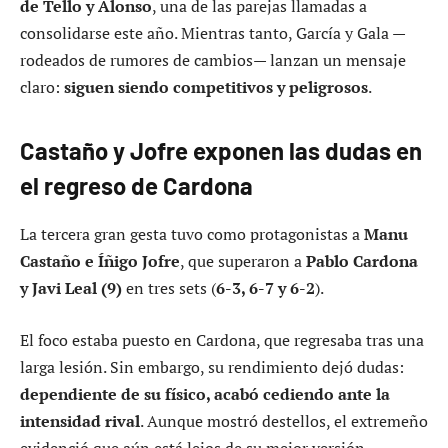
de Tello y Alonso
, una de las parejas llamadas a
consolidarse este año. Mientras tanto, García y Gala —
rodeados de rumores de cambios— lanzan un mensaje
claro:
siguen siendo competitivos y peligrosos
.
Castaño y Jofre exponen las dudas en
el regreso de Cardona
La tercera gran gesta tuvo como protagonistas a
Manu
Castaño e Íñigo Jofre
, que superaron a
Pablo Cardona
y Javi Leal (9)
en tres sets (
6-3, 6-7 y 6-2
).
El foco estaba puesto en Cardona, que regresaba tras una
larga lesión. Sin embargo, su rendimiento dejó dudas:
dependiente de su físico, acabó cediendo ante la
intensidad rival
. Aunque mostró destellos, el extremeño
evidenció que aún está lejos de su mejor versión.