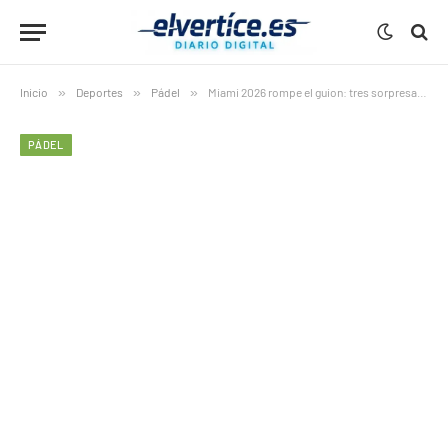
Inicio
»
Deportes
»
Pádel
»
Miami 2026 rompe el guion: tres sorpresas sacuden el Premier Padel
PÁDEL