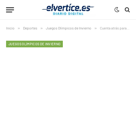
Inicio
»
Deportes
»
Juegos Olímpicos de Invierno
»
Cuenta atrás para Milán-Cortina 2026: los Juegos de Invierno más cerca que nunca de la paridad
JUEGOS OLÍMPICOS DE INVIERNO