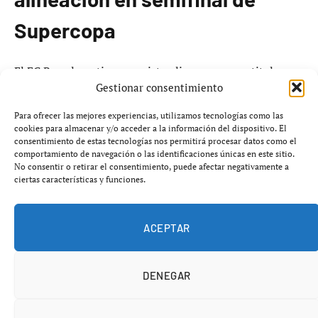
Supercopa
El FC Barcelona tiene previsto alinear un once titular en
Gestionar consentimiento
su enfrentamiento contra el Athletic Club en la semifinal
de la Supercopa de España que se llevará a cabo el
Para ofrecer las mejores experiencias, utilizamos tecnologías como las
próximo miércoles. La única interrogante ronda en torno
cookies para almacenar y/o acceder a la información del dispositivo. El
consentimiento de estas tecnologías nos permitirá procesar datos como el
a la posición de
Eric García
, que podría jugar en el
comportamiento de navegación o las identificaciones únicas en este sitio.
pivote defensivo o como central. Si juega en el pivote,
No consentir o retirar el consentimiento, puede afectar negativamente a
ciertas características y funciones.
Frenkie de Jong
podría quedarse en el banquillo,
mientras que si se retrasa en el campo,
Gerard Martín
sería el afectado.
ACEPTAR
Eric García ha demostrado un rendimiento sólido en
DENEGAR
múltiples posiciones, lo cual lo convierte en una pieza
versátil para el entrenador
Hansi Flick
, evidenciado por