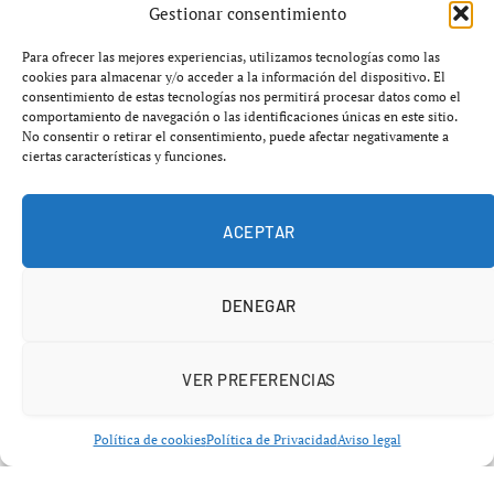
tren en una temporada marcada por rachas, lesiones y
Gestionar consentimiento
una creciente desigualdad competitiva.
Para ofrecer las mejores experiencias, utilizamos tecnologías como las
cookies para almacenar y/o acceder a la información del dispositivo. El
Entramos en junio con un escenario muy definido:
cinco
consentimiento de estas tecnologías nos permitirá procesar datos como el
comportamiento de navegación o las identificaciones únicas en este sitio.
equipos dominan con autoridad el Top 5
,
No consentir o retirar el consentimiento, puede afectar negativamente a
intercambiándose posiciones sin que nadie logre romper
ciertas características y funciones.
su hegemonía. La sensación en la liga es clara: el
equilibrio competitivo se resiente mientras las grandes
ACEPTAR
potencias consolidan su dominio.
DENEGAR
VER PREFERENCIAS
Política de cookies
Política de Privacidad
Aviso legal