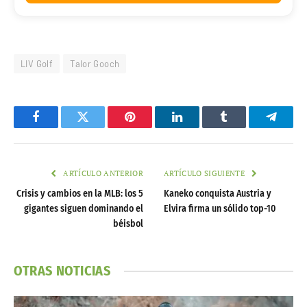
LIV Golf
Talor Gooch
Facebook
Twitter
Pinterest
LinkedIn
Tumblr
Telegr
ARTÍCULO ANTERIOR
ARTÍCULO SIGUIENTE
Crisis y cambios en la MLB: los 5
Kaneko conquista Austria y
gigantes siguen dominando el
Elvira firma un sólido top-10
béisbol
OTRAS NOTICIAS