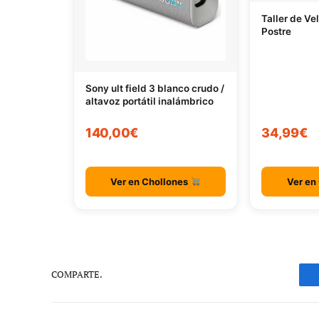
Taller de Ve
Postre
Sony ult field 3 blanco crudo /
altavoz portátil inalámbrico
140,00€
34,99€
Ver en Chollones
Ver en
COMPARTE.