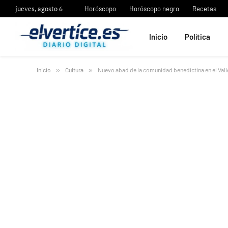
jueves, agosto 6
Horóscopo
Horóscopo negro
Recetas
Inicio
Política
Inicio
»
Cultura
»
Nuevo abad de la comunidad benedictina en el Vall