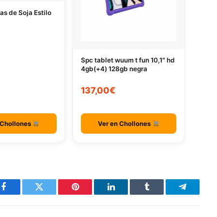
las de Soja Estilo
Spc tablet wuum t fun 10,1″ hd
4gb(+4) 128gb negra
137,00€
 Chollones
Ver en Chollones
Facebook
Twitter
Pinterest
LinkedIn
Tumblr
Telegram