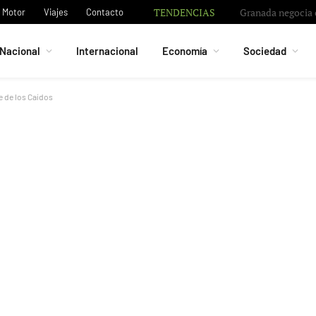
TENDENCIAS
Granada negocia c
Motor
Viajes
Contacto
Nacional
Internacional
Economía
Sociedad
e de los Caídos