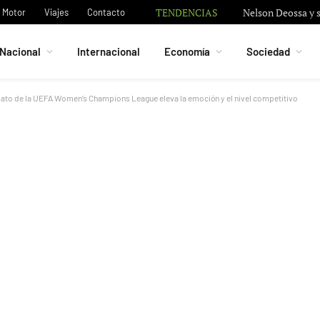
TENDENCIAS
Nelson Deossa y s
Motor
Viajes
Contacto
Nacional
Internacional
Economía
Sociedad
mato de la UEFA Women’s Champions League eleva la emoción y el nivel competitivo