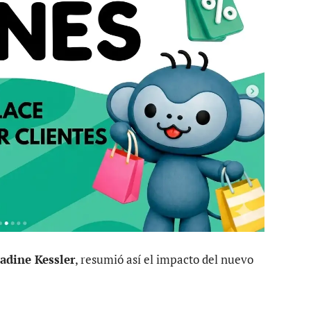
adine Kessler
, resumió así el impacto del nuevo