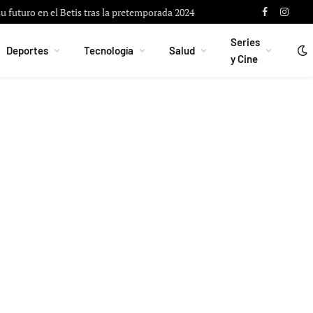
u futuro en el Betis tras la pretemporada 2024
Facebook
Instag
Series
Deportes
Tecnología
Salud
y Cine