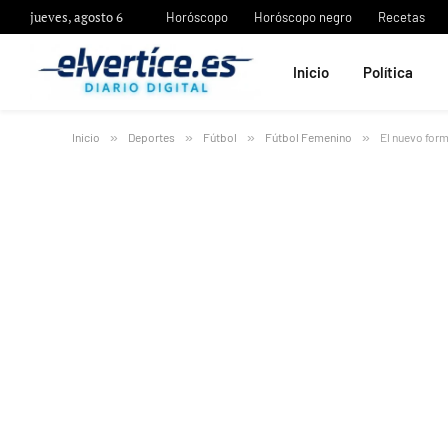
jueves, agosto 6
Horóscopo
Horóscopo negro
Recetas
Inicio
Política
Inicio
»
Deportes
»
Fútbol
»
Fútbol Femenino
»
El nuevo for