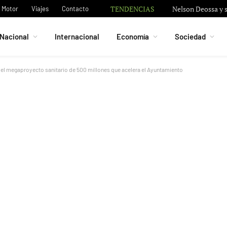
TENDENCIAS
Nelson Deossa y s
Motor
Viajes
Contacto
Nacional
Internacional
Economía
Sociedad
del megaproyecto sanitario de 500 millones que acelera el Ayuntamiento