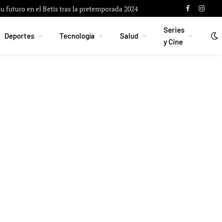
u futuro en el Betis tras la pretemporada 2024
Facebook
Instag
Series
Deportes
Tecnología
Salud
y Cine