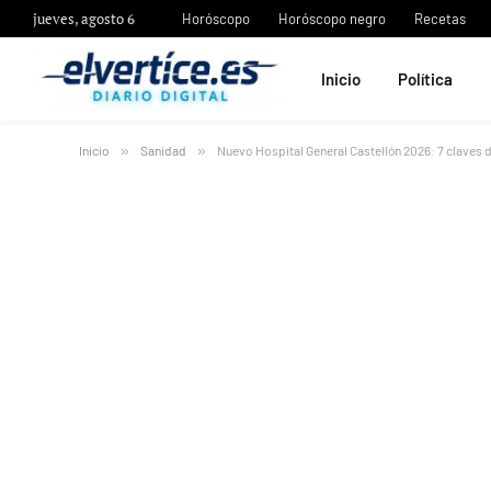
jueves, agosto 6
Horóscopo
Horóscopo negro
Recetas
Inicio
Política
Inicio
»
Sanidad
»
Nuevo Hospital General Castellón 2026: 7 claves 