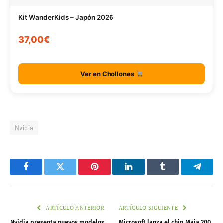
Kit WanderKids – Japón 2026
37,00€
Ver en Chollones
Nvidia
Facebook
Twitter
Pinterest
LinkedIn
Tumblr
Telegr
ARTÍCULO ANTERIOR
ARTÍCULO SIGUIENTE
Nvidia presenta nuevos modelos
Microsoft lanza el chip Maia 200