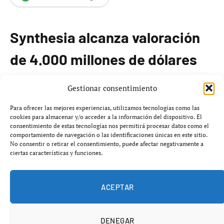
Synthesia alcanza valoración
de 4.000 millones de dólares
La startup británica
Synthesia
, cuyo plataforma de
Gestionar consentimiento
inteligencia artificial (IA) facilita la creación de videos
Para ofrecer las mejores experiencias, utilizamos tecnologías como las
interactivos de capacitación, ha completado una ronda
cookies para almacenar y/o acceder a la información del dispositivo. El
consentimiento de estas tecnologías nos permitirá procesar datos como el
de financiación de serie E de
200 millones de dólares
,
comportamiento de navegación o las identificaciones únicas en este sitio.
aumentando su valoración a
4.000 millones de dólares
,
No consentir o retirar el consentimiento, puede afectar negativamente a
ciertas características y funciones.
un incremento significativo respecto a los
2.100
millones de dólares
del año anterior.
ACEPTAR
Synthesia se diferencia de otras startups de IA que aún
no han alcanzado la rentabilidad. La empresa ha logrado
DENEGAR
establecer un modelo de negocio sostenible enfocado en