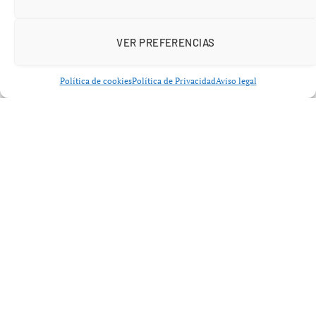
la transformación de la capacitación corporativa
mediante avatares generados por IA. Entre sus clientes
VER PREFERENCIAS
se incluyen grandes empresas como
Bosch
,
Merck
y
SAP
, y reportó haber superado los
100 millones de
Política de cookies
Política de Privacidad
Aviso legal
dólares
en ingresos recurrentes anuales en abril de
2025.