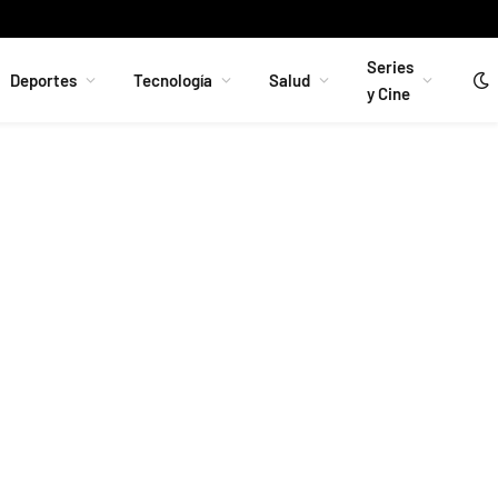
ros 1 400 millones de activos rusos a Ucrania
Facebook
Instag
Series
Deportes
Tecnología
Salud
y Cine