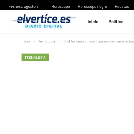
viernes, agosto 7
Horóscopo
Horóscopo negro
Recetas
Inicio
Política
Inicio
»
Tecnología
»
OnePlus lanza un móvil que recibe menos actual
TECNOLOGÍA