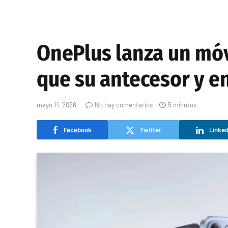
OnePlus lanza un móv
que su antecesor y e
mayo 11, 2026
No hay comentarios
5 minutos
Facebook
Twitter
Linked