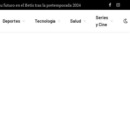
u futuro en el Betis tras la pretemporada 2024
Facebook
Instag
Series
Deportes
Tecnología
Salud
y Cine