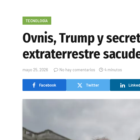
TECNOLOGÍA
Ovnis, Trump y secret
extraterrestre sacud
mayo 25, 2026
No hay comentarios
4 minutos
Facebook
Twitter
Linked