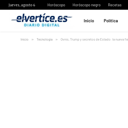
jueves, agosto 6
Horóscopo
Horóscopo negro
Recetas
Inicio
Política
Inicio
»
Tecnología
»
Ovnis, Trump y secretos de Estado: la nueva f