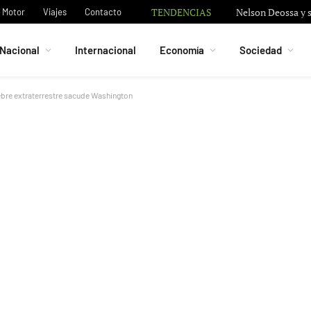
TENDENCIAS
Nelson Deossa y s
Motor
Viajes
Contacto
Nacional
Internacional
Economía
Sociedad
iebre extraterrestre sacude Washington