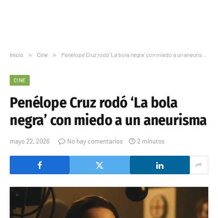
Inicio
»
Cine
»
Penélope Cruz rodó ‘La bola negra’ con miedo a un aneurisma
CINE
Penélope Cruz rodó ‘La bola
negra’ con miedo a un aneurisma
mayo 22, 2026
No hay comentarios
2 minutos