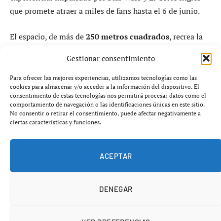
que promete atraer a miles de fans hasta el 6 de junio.
El espacio, de más de
250 metros cuadrados
, recrea la
estética del planeta
Tatooine
, uno de los escenarios más
Gestionar consentimiento
emblemáticos del universo cinematográfico creado por
George Lucas, y estará ubicado dentro de uno de los
Para ofrecer las mejores experiencias, utilizamos tecnologías como las
cookies para almacenar y/o acceder a la información del dispositivo. El
principales centros comerciales de Málaga.
consentimiento de estas tecnologías nos permitirá procesar datos como el
comportamiento de navegación o las identificaciones únicas en este sitio.
No consentir o retirar el consentimiento, puede afectar negativamente a
ciertas características y funciones.
ACEPTAR
DENEGAR