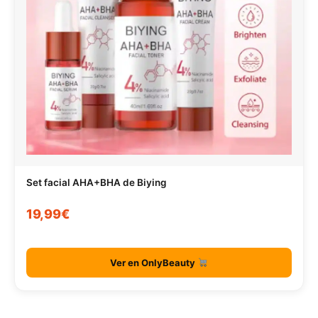
Set facial AHA+BHA de Biying
19,99€
Ver en OnlyBeauty