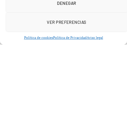
DENEGAR
VER PREFERENCIAS
POLÍTICA
Política de cookies
Política de Privacidad
Aviso legal
Begoña Gómez informe: las 7
claves esenciales del documento
del ex edil del PSOE enviado al
juez
abril 28, 2026
No hay comentarios
5 minutos