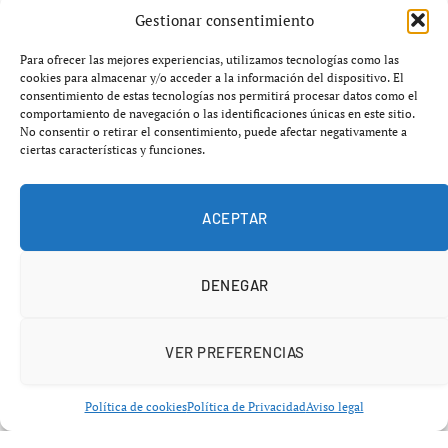
Gestionar consentimiento
inmediaciones de Barbate, donde los agentes
consiguieron recuperar tres embarcaciones semirrígidas
Para ofrecer las mejores experiencias, utilizamos tecnologías como las
pertenecientes a la Armada española que habían sido
cookies para almacenar y/o acceder a la información del dispositivo. El
consentimiento de estas tecnologías nos permitirá procesar datos como el
sustraídas durante unas maniobras militares en la zona
comportamiento de navegación o las identificaciones únicas en este sitio.
de El Retín. Este hallazgo supone un importante avance
No consentir o retirar el consentimiento, puede afectar negativamente a
ciertas características y funciones.
en una investigación que ha generado gran preocupación
en el ámbito militar y de seguridad marítima.
ACEPTAR
Guardia Civil localiza lanchas robadas
Armada en una operación clave
DENEGAR
La
Guardia Civil localiza lanchas robadas de la
VER PREFERENCIAS
Armada
después de varias horas de búsqueda intensiva
en coordinación con distintas unidades especializadas.
Política de cookies
Política de Privacidad
Aviso legal
Las embarcaciones fueron encontradas cerca del
polideportivo de Barbate, a las 15:40 horas del domingo,