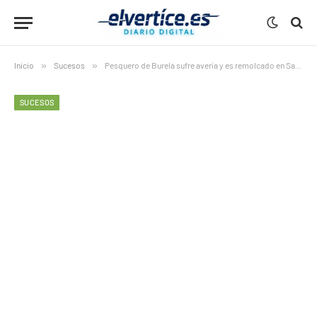
Inicio
»
Sucesos
»
Pesquero de Burela sufre avería y es remolcado en San Cibrao
SUCESOS