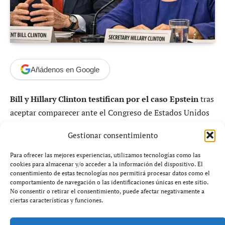
Añádenos en Google
Bill y Hillary Clinton testifican por el caso Epstein
tras
aceptar comparecer ante el Congreso de Estados Unidos
en el marco de la investigación que rodea al empresario y
Gestionar consentimiento
delincuente sexual convicto Jeffrey Epstein. La decisión
del expresidente y de la exsecretaria de Estado marca un
Para ofrecer las mejores experiencias, utilizamos tecnologías como las
cookies para almacenar y/o acceder a la información del dispositivo. El
nuevo punto de inflexión en uno de los escándalos más
consentimiento de estas tecnologías nos permitirá procesar datos como el
controvertidos de las últimas décadas y vuelve a situar a
comportamiento de navegación o las identificaciones únicas en este sitio.
No consentir o retirar el consentimiento, puede afectar negativamente a
la influyente pareja demócrata en el centro del debate
ciertas características y funciones.
político y mediático estadounidense.