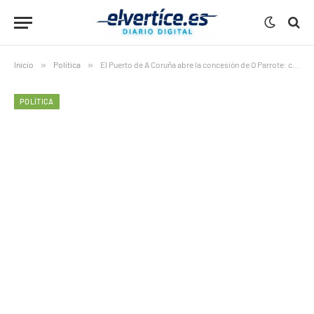
Inicio
»
Política
»
El Puerto de A Coruña abre la concesión de O Parrote: control público, negocio náutico y polémica gestión urbana
POLÍTICA