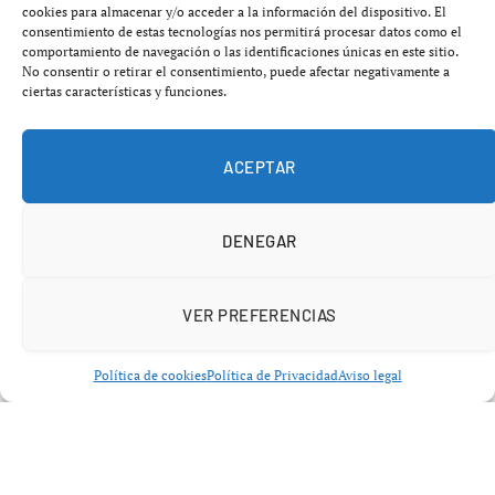
garantizar la recogida y gestión de residuos en los 46
cookies para almacenar y/o acceder a la información del dispositivo. El
consentimiento de estas tecnologías nos permitirá procesar datos como el
municipios consorciados que dependen habitualmente
comportamiento de navegación o las identificaciones únicas en este sitio.
de estas instalaciones.
No consentir o retirar el consentimiento, puede afectar negativamente a
ciertas características y funciones.
La magnitud del
Incendio Reciplasa Onda
obligó a
convocar un consejo de administración extraordinario
ACEPTAR
celebrado en el Ayuntamiento de Onda. En la reunión
participaron responsables de la entidad pública,
DENEGAR
representantes municipales y miembros de la
Generalitat Valenciana para coordinar una respuesta
conjunta y evitar interrupciones en un servicio esencial
VER PREFERENCIAS
para miles de ciudadanos.
Política de cookies
Política de Privacidad
Aviso legal