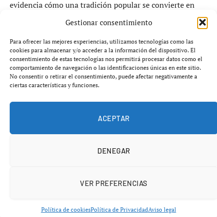
evidencia cómo una tradición popular se convierte en
una auténtica
batalla por conseguir una ración de
Gestionar consentimiento
pescaíto frito
.
Para ofrecer las mejores experiencias, utilizamos tecnologías como las
cookies para almacenar y/o acceder a la información del dispositivo. El
La noche clave: tradición, negocio y
consentimiento de estas tecnologías nos permitirá procesar datos como el
comportamiento de navegación o las identificaciones únicas en este sitio.
saturación
No consentir o retirar el consentimiento, puede afectar negativamente a
ciertas características y funciones.
El
lunes del Alumbrado
marca el inicio oficial de la
Feria de Abril, pero también desata una auténtica
fiebre
ACEPTAR
por el pescaíto frito
. Miles de sevillanos, tanto los que
acuden al Real como los que celebran en casa, coinciden
DENEGAR
en un mismo objetivo:
conseguir su cena tradicional
.
VER PREFERENCIAS
Política de cookies
Política de Privacidad
Aviso legal