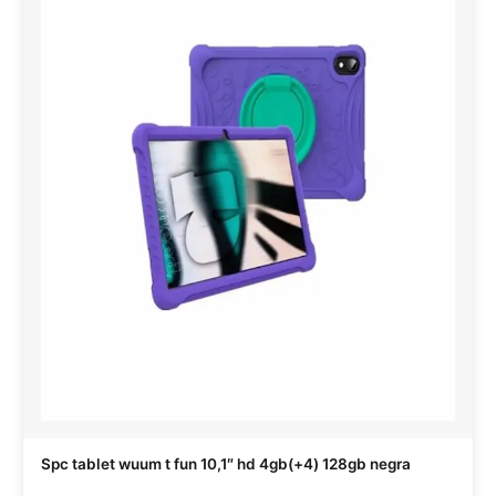
Spc tablet wuum t fun 10,1″ hd 4gb(+4) 128gb negra