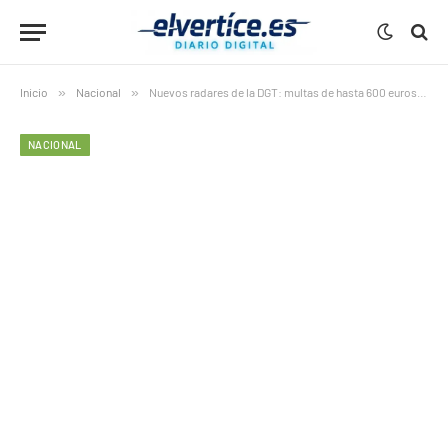
Inicio
»
Nacional
»
Nuevos radares de la DGT: multas de hasta 600 euros sin frenar
NACIONAL