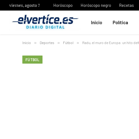
viernes, agosto 7
Horóscopo
Horóscopo negro
Recetas
Inicio
Política
Inicio
»
Deportes
»
Fútbol
»
Radu, el muro de Europa: un hito def
FÚTBOL