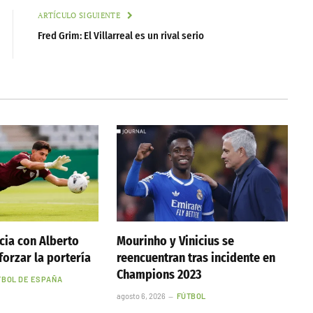
ARTÍCULO SIGUIENTE
Fred Grim: El Villarreal es un rival serio
cia con Alberto
Mourinho y Vinicius se
forzar la portería
reencuentran tras incidente en
Champions 2023
TBOL DE ESPAÑA
agosto 6, 2026
FÚTBOL