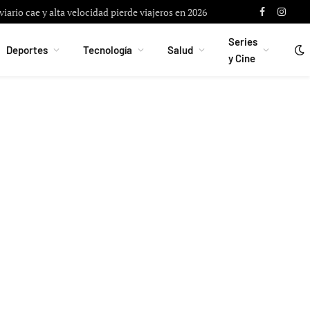
iario cae y alta velocidad pierde viajeros en 2026
Facebook
Instag
Series
Deportes
Tecnología
Salud
y Cine