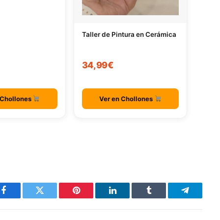
Taller de Pintura en Cerámica
34,99€
 Chollones
Ver en Chollones
Facebook
Twitter
Pinterest
LinkedIn
Tumblr
Telegram