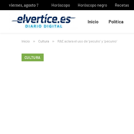
viernes, agosto 7
Horóscopo
Horóscopo negro
Recetas
Inicio
Política
Inicio
»
Cultura
»
RAE aclara el uso de ‘peculio’ y ‘pecunio’
CULTURA