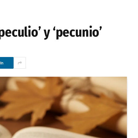
peculio’ y ‘pecunio’
In