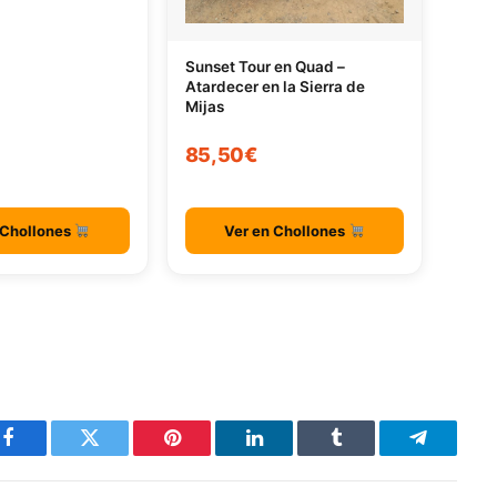
Sunset Tour en Quad –
Atardecer en la Sierra de
Mijas
85,50€
 Chollones
Ver en Chollones
Facebook
Twitter
Pinterest
LinkedIn
Tumblr
Telegram