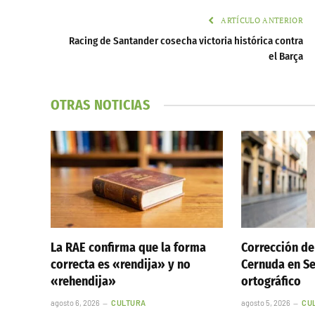
ARTÍCULO ANTERIOR
Racing de Santander cosecha victoria histórica contra
el Barça
OTRAS NOTICIAS
La RAE confirma que la forma
Corrección de
correcta es «rendija» y no
Cernuda en Sev
«rehendija»
ortográfico
agosto 6, 2026
CULTURA
agosto 5, 2026
CU