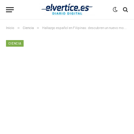
Inicio
»
Ciencia
»
Hallazgo español en Filipinas: descubren un nuevo modelo reproductivo en ranas
CIENCIA