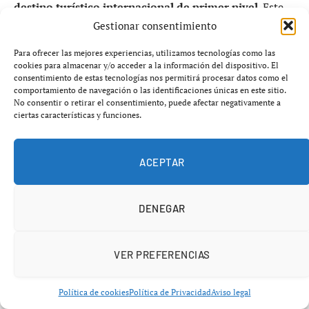
destino turístico internacional de primer nivel
. Este
año, el
Puerto de Sevilla
vivirá una intensa actividad
Gestionar consentimiento
con la llegada de cruceros de lujo que coinciden con los
Para ofrecer las mejores experiencias, utilizamos tecnologías como las
días grandes de la ciudad.
cookies para almacenar y/o acceder a la información del dispositivo. El
consentimiento de estas tecnologías nos permitirá procesar datos como el
comportamiento de navegación o las identificaciones únicas en este sitio.
Tres cruceros y más de 500 pasajeros
No consentir o retirar el consentimiento, puede afectar negativamente a
ciertas características y funciones.
en plena Feria
ACEPTAR
Entre el
20 y el 25 de abril de 2026
, Sevilla recibirá la
escala de
tres cruceros internacionales
que suman más
de
500 pasajeros
, además de su tripulación, en plena
DENEGAR
semana de Feria.
VER PREFERENCIAS
Política de cookies
Política de Privacidad
Aviso legal