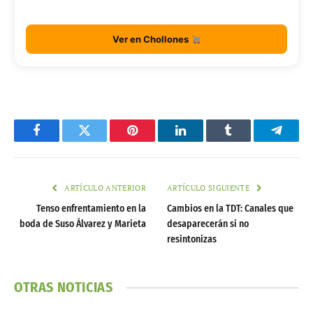
Ver en Chollones
Facebook
Twitter
Pinterest
LinkedIn
Tumblr
Telegr
ARTÍCULO ANTERIOR
ARTÍCULO SIGUIENTE
Tenso enfrentamiento en la
Cambios en la TDT: Canales que
boda de Suso Álvarez y Marieta
desaparecerán si no
resintonizas
OTRAS NOTICIAS