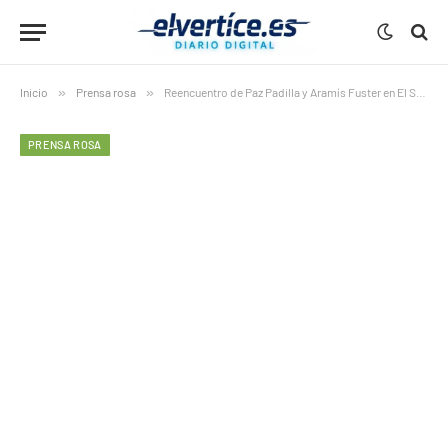
Inicio
»
Prensa rosa
»
Reencuentro de Paz Padilla y Aramís Fuster en El Show de Paz
PRENSA ROSA