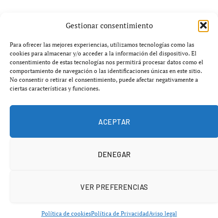
La mayoría de las plantas de interior provienen de
Gestionar consentimiento
ecosistemas tropicales y subtropicales, donde crecen
bajo la sombra de árboles grandes. Aunque necesitan luz,
Para ofrecer las mejores experiencias, utilizamos tecnologías como las
cookies para almacenar y/o acceder a la información del dispositivo. El
rara vez están en contacto directo con el sol durante las
consentimiento de estas tecnologías nos permitirá procesar datos como el
horas más intensas del día. Por lo tanto, la exposición
comportamiento de navegación o las identificaciones únicas en este sitio.
No consentir o retirar el consentimiento, puede afectar negativamente a
repentina a la luz solar intensa puede ser dañina,
ciertas características y funciones.
produciendo quemaduras en las hojas y estrés hídrico en
algunas especies.
ACEPTAR
DENEGAR
VER PREFERENCIAS
Política de cookies
Política de Privacidad
Aviso legal