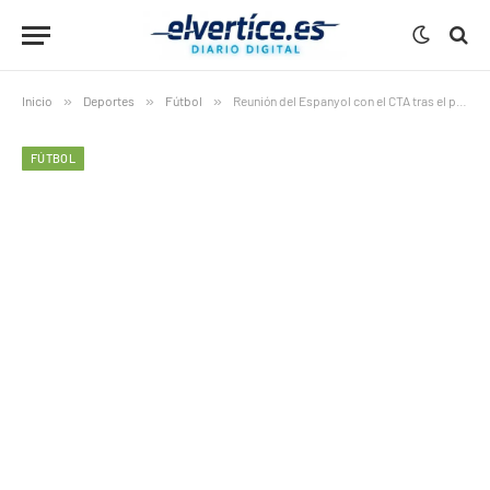
Inicio
»
Deportes
»
Fútbol
»
Reunión del Espanyol con el CTA tras el partido contra el Girona
FÚTBOL