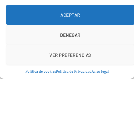
regreso de Patri Guijarro
a la competición
95 días
después
de su lesión.
ACEPTAR
DENEGAR
VER PREFERENCIAS
Política de cookies
Política de Privacidad
Aviso legal
La centrocampista balear volvió a pisar el césped tras
perderse
14 partidos con su club
y
cuatro
compromisos con la selección española
, incluidos
encuentros decisivos de la Nations League. Un parón