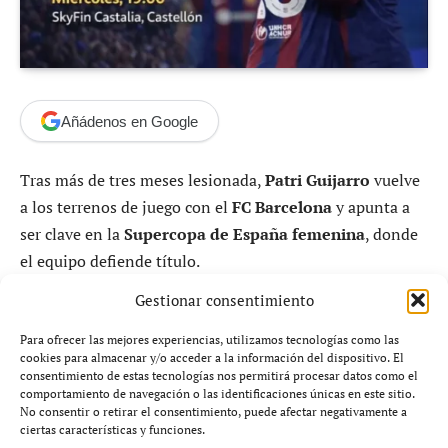
Añádenos en Google
Tras más de tres meses lesionada,
Patri Guijarro
vuelve
a los terrenos de juego con el
FC Barcelona
y apunta a
ser clave en la
Supercopa de España femenina
, donde
el equipo defiende título.
Gestionar consentimiento
El regreso más esperado del Barça
Para ofrecer las mejores experiencias, utilizamos tecnologías como las
femenino
cookies para almacenar y/o acceder a la información del dispositivo. El
consentimiento de estas tecnologías nos permitirá procesar datos como el
comportamiento de navegación o las identificaciones únicas en este sitio.
La victoria del
FC Barcelona Femení
ante el Alhama (0-
No consentir o retirar el consentimiento, puede afectar negativamente a
ciertas características y funciones.
2) dejó una noticia que va más allá de los tres puntos: el