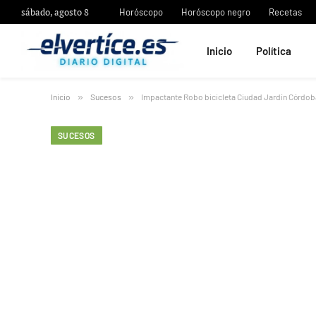
sábado, agosto 8
Horóscopo
Horóscopo negro
Recetas
Inicio
Política
Inicio
»
Sucesos
»
Impactante Robo bicicleta Ciudad Jardín Córdoba
SUCESOS