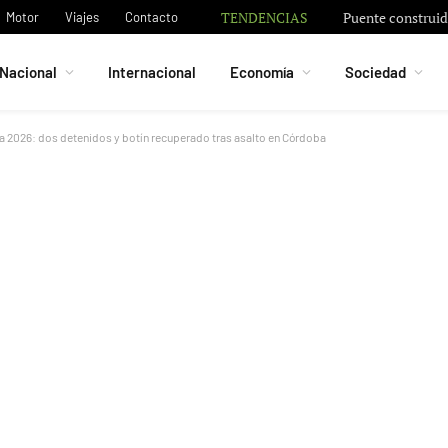
TENDENCIAS
Puente construi
Motor
Viajes
Contacto
Nacional
Internacional
Economía
Sociedad
 2026: dos detenidos y botín recuperado tras asalto en Córdoba