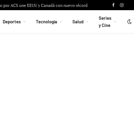
do por ACS une EEUU y Canadá con nuevo récord
Facebook
Instag
Series
Deportes
Tecnología
Salud
y Cine