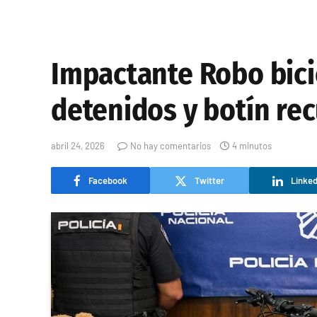
Impactante Robo bici
detenidos y botín re
abril 24, 2026
No hay comentarios
4 minutos
Facebook
Twitter
Linked