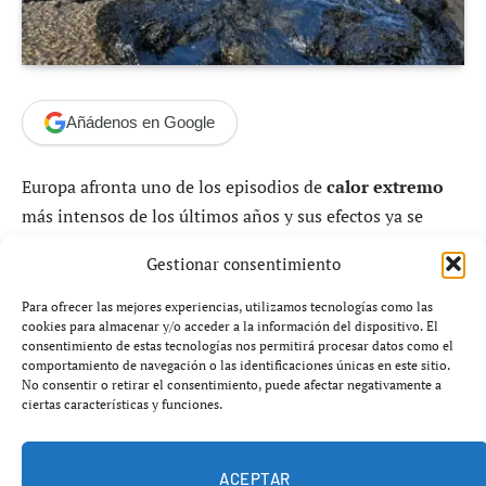
Añádenos en Google
Europa afronta uno de los episodios de
calor extremo
más intensos de los últimos años y sus efectos ya se
dejan sentir sobre infraestructuras consideradas
Gestionar consentimiento
estratégicas.
Trenes cancelados, vías ferroviarias
deformadas, carreteras dañadas y centrales
Para ofrecer las mejores experiencias, utilizamos tecnologías como las
cookies para almacenar y/o acceder a la información del dispositivo. El
nucleares obligadas a reducir o detener su
consentimiento de estas tecnologías nos permitirá procesar datos como el
producción
forman parte de un escenario que
comportamiento de navegación o las identificaciones únicas en este sitio.
No consentir o retirar el consentimiento, puede afectar negativamente a
organismos internacionales consideran una advertencia
ciertas características y funciones.
de los desafíos que plantea el aumento de las
temperaturas.
ACEPTAR