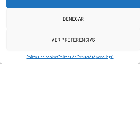
La
Comisión Económica para Europa de Naciones
Unidas (UNECE)
ha alertado de que las incidencias
DENEGAR
registradas durante las últimas semanas representan
únicamente un
anticipo de los problemas que podrían
repetirse con mayor frecuencia
si continúan
VER PREFERENCIAS
aumentando los fenómenos meteorológicos extremos.
Política de cookies
Política de Privacidad
Aviso legal
El calor obliga a suspender trenes en
varios países