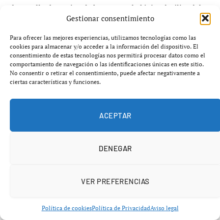
desarrollo deportivo de base que a la lógica de élite del
Gestionar consentimiento
fútbol profesional, explica en buena medida la
composición de los Mundiales que organiza.
Para ofrecer las mejores experiencias, utilizamos tecnologías como las
cookies para almacenar y/o acceder a la información del dispositivo. El
consentimiento de estas tecnologías nos permitirá procesar datos como el
Un análisis publicado por la organización Sport and Dev
comportamiento de navegación o las identificaciones únicas en este sitio.
sobre la edición de Honduras 2026 resume el ángulo
No consentir o retirar el consentimiento, puede afectar negativamente a
ciertas características y funciones.
estratégico del torneo: el modelo IFA7 se basa en la
accesibilidad, y al reducir las barreras estructurales y
económicas que suelen encontrarse en los formatos de
ACEPTAR
fútbol tradicionales, la competición permite la
participación de naciones y comunidades a menudo
DENEGAR
infrarrepresentadas en el ámbito mundial. La misma
fuente sostiene que, más allá del terreno de juego, el
campeonato genera valor económico para el país
VER PREFERENCIAS
anfitrión a través de exposición mediática en múltiples
mercados, alianzas con marcas y patrocinadores, y
Política de cookies
Política de Privacidad
Aviso legal
creación de empleo local vinculado al evento.