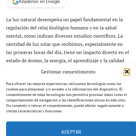
Añádenos en Google
La luz natural desempeña un papel fundamental en la
regulación del reloj biológico humano y en la salud
mental, como indican diversos estudios científicos. La
cantidad de luz solar que recibimos, especialmente en
las primeras horas del día, tiene un impacto directo en el
estado de ánimo, la energía, el aprendizaje y la calidad
del sueño.
Gestionar consentimiento
El cuerpo humano cuenta con un mecanismo interno
Para ofrecer las mejores experiencias, utilizamos tecnologías como las
cookies para almacenar y/o acceder a la información del dispositivo. El
conocido como el reloj maestro, ubicado en el núcleo
consentimiento de estas tecnologías nos permitirá procesar datos como el
supraquiasmático del cerebro, que depende de la luz
comportamiento de navegación o las identificaciones únicas en este sitio.
No consentir o retirar el consentimiento, puede afectar negativamente a
solar para sincronizar funciones vitales. En este
ciertas características y funciones.
contexto, la luz natural no solo acta como fuente de
iluminacion, sino que también proporciona informacion
ACEPTAR
necesaria para el funcionamiento del organismo.