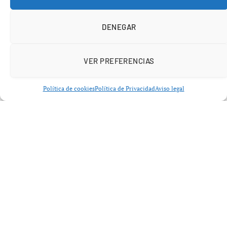
DENEGAR
VER PREFERENCIAS
Política de cookies
Política de Privacidad
Aviso legal
El ritmo circadiano, que regula los ciclos de vigilia y
sueño, se ve influenciado por la luz solar. La exposicion a
la luz natural por la mañana reduce la produccion de
melatonina y estimula la liberacion de cortisol, una
hormona que promueve el estado de alerta. Este proceso
es conocido como el pico matutino de cortisol, el cual