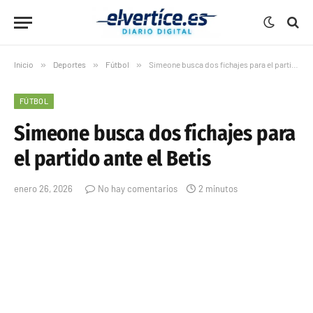
Inicio
»
Deportes
»
Fútbol
»
Simeone busca dos fichajes para el partido ante el Betis
FÚTBOL
Simeone busca dos fichajes para
el partido ante el Betis
enero 26, 2026
No hay comentarios
2 minutos