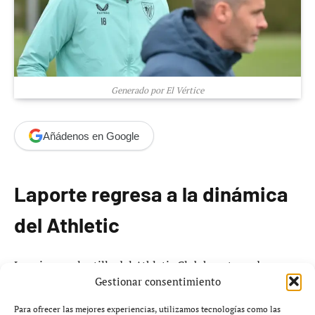
Generado por El Vértice
Añádenos en Google
Laporte regresa a la dinámica
del Athletic
La primera plantilla del Athletic Club ha retomado sus
Gestionar consentimiento
entrenamientos esta mañana en Lezama después del
reciente partido en el Pizjuán, donde enfrentaron al
Para ofrecer las mejores experiencias, utilizamos tecnologías como las