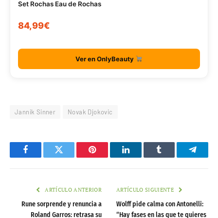
Set Rochas Eau de Rochas
84,99€
Ver en OnlyBeauty
Jannik Sinner
Novak Djokovic
Facebook
Twitter
Pinterest
LinkedIn
Tumblr
Telegr
ARTÍCULO ANTERIOR
ARTÍCULO SIGUIENTE
Rune sorprende y renuncia a
Wolff pide calma con Antonelli:
Roland Garros: retrasa su
“Hay fases en las que te quieres