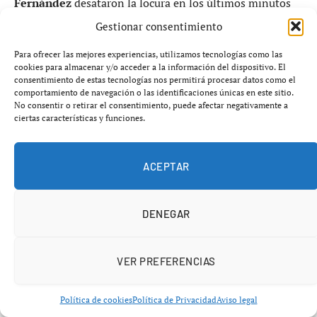
Fernández
desataron la locura en los últimos minutos
de un partido que ya forma parte de la historia de la
Gestionar consentimiento
Albiceleste.
Para ofrecer las mejores experiencias, utilizamos tecnologías como las
cookies para almacenar y/o acceder a la información del dispositivo. El
Los hombres de
Lionel Scaloni
parecían eliminados
consentimiento de estas tecnologías nos permitirá procesar datos como el
comportamiento de navegación o las identificaciones únicas en este sitio.
hasta el tramo final del encuentro, pero volvieron a
No consentir o retirar el consentimiento, puede afectar negativamente a
demostrar por qué son los vigentes campeones del
ciertas características y funciones.
mundo:
nunca dejan de creer
.
ACEPTAR
DENEGAR
VER PREFERENCIAS
Política de cookies
Política de Privacidad
Aviso legal