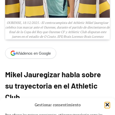
OURENSE, 18/12/2025.- El centrocampista del Athletic Mikel Jauregizar
celebra tras marcar ante el Ourense, durante el partido de dieciseisavos de
final de la Copa del Rey que Ourense CF y Athletic Club disputan este
jueves en el estadio de O Couto. EFE/Brais Lorenzo Brais Lorenzo
Añádenos en Google
Mikel Jauregizar habla sobre
su trayectoria en el Athletic
Club
Gestionar consentimiento
Mikel Jauregizar
, centocampista del Athletic Club, ha
Para ofrecer las mejores experiencias, utilizamos tecnologías como las