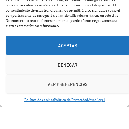
destacado por su rápida evolución en el fútbol español.
cookies para almacenar y/o acceder a la información del dispositivo. El
consentimiento de estas tecnologías nos permitirá procesar datos como el
Nacido el
13 de noviembre de 2003
en
Bermeo
,
comportamiento de navegación o las identificaciones únicas en este sitio.
Jauregizar ha alcanzado más de
2 000 minutos
en
No consentir o retirar el consentimiento, puede afectar negativamente a
ciertas características y funciones.
competiciones esta temporada, despertando el interés de
la
Selección Española
. Él mismo ha expresado su
conexión con los valores del club y su compromiso con el
ACEPTAR
equipo.
DENEGAR
El jugador ha revelado que su interés por el
Athletic
Club
comenzó gracias a la influencia de sus padres,
quienes son grandes aficionados. Recuerda su primer día
VER PREFERENCIAS
en el vestuario de
Lezama
como un momento
«importante» y enfatiza cómo fue recibido por sus
Política de cookies
Política de Privacidad
Aviso legal
compañeros.