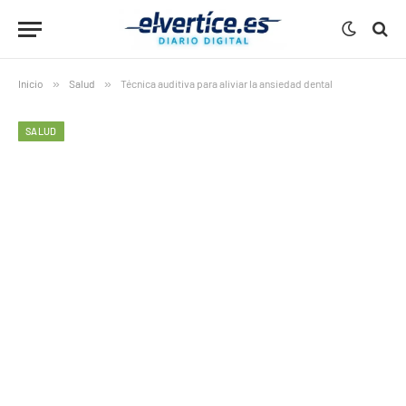
Inicio
»
Salud
»
Técnica auditiva para aliviar la ansiedad dental
SALUD