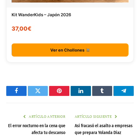
Kit WanderKids – Japón 2026
37,00€
Ver en Chollones
Facebook
Twitter
Pinterest
LinkedIn
Tumblr
Telegr
ARTÍCULO ANTERIOR
ARTÍCULO SIGUIENTE
El error nocturno en la cena que
Así fracasó el asalto a empresas
afecta tu descanso
que prepara Yolanda Díaz