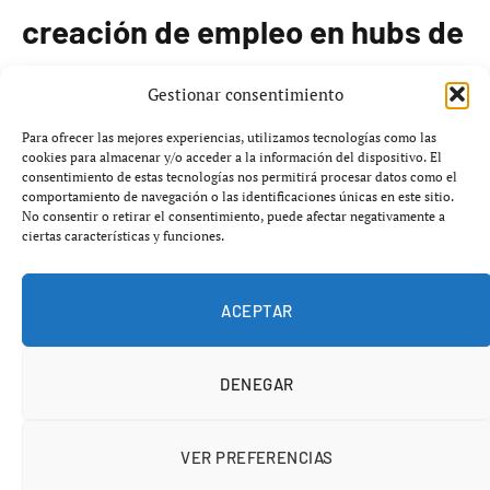
creación de empleo en hubs de
Cataluña
Gestionar consentimiento
Para ofrecer las mejores experiencias, utilizamos tecnologías como las
Cataluña continúa estableciéndose como un centro de
cookies para almacenar y/o acceder a la información del dispositivo. El
innovación tecnológica. Según el informe
Tech Hubs
consentimiento de estas tecnologías nos permitirá procesar datos como el
comportamiento de navegación o las identificaciones únicas en este sitio.
Overview 2026
de
Mobile World Capital Barcelona
, en
No consentir o retirar el consentimiento, puede afectar negativamente a
2025, la comunidad autónoma contaba con
203 hubs
ciertas características y funciones.
tecnológicos
de empresas multinacionales,
provenientes de países como Estados Unidos, Alemania,
ACEPTAR
Francia, Suiza y Reino Unido.
Estos hubs generaron un impacto económico de
4 109
DENEGAR
millones de euros
y emplean a
46 080 profesionales
. El
sector salud destacará en este contexto al aportar
1 392
VER PREFERENCIAS
nuevos puestos de trabajo
durante 2025, superando a