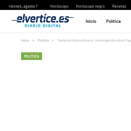
viernes, agosto 7
Horóscopo
Horóscopo negro
Recetas
Inicio
Política
Inicio
»
Política
»
Trama de Hidrocarburos: Investigación sobre Fra
POLÍTICA