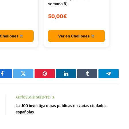
semana 8)
50,00€
 Chollones
Ver en Chollones
Facebook
Twitter
Pinterest
LinkedIn
Tumblr
Telegram
ARTÍCULO SIGUIENTE
La UCO investiga obras públicas en varias ciudades
españolas