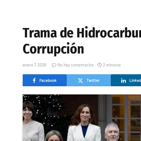
Trama de Hidrocarbur
Corrupción
enero 7, 2026
No hay comentarios
2 minutos
Facebook
Twitter
Linked