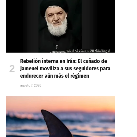
Rebelión interna en Irán: El cuñado de
Jamenei moviliza a sus seguidores para
endurecer aún más el régimen
agosto 7, 2026