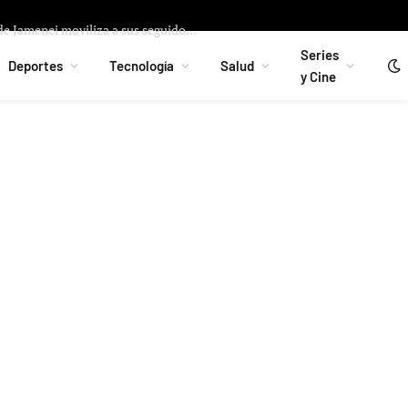
Rebelión interna en Irán: El cuñado de Jamenei moviliza a sus seguidores para endurecer aún más el régimen
Series
Deportes
Tecnología
Salud
y Cine